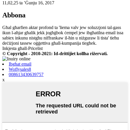
11,02,25 ta ’Ġunju 16, 2017
Abbona
Għal għarfien aktar profond ta 'liema valv jew soluzzjoni tal-gass
ikun l-aħjar għalik jekk jogħġbok ċempel jew ibgħatilna email issa
sabiex inkunu nistgħu niffrankaw il-ħin u niżguraw li tista' tieħu
deċiżjoni tassew oġġettiva għall-kumpanija tiegħek.
Inkjesta għall-Pricelist
© Copyright - 2010-2021: Id-drittijiet kollha riżervati.
Ibgħat email
Woflysales8
008613430639757
x