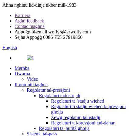
Aħna ngħinu lid-dinja tikber mill-1983
Karriera
Agħti feedback
Contac magħna
Appoġġ bl-email
wofly5@szwofly.com
Sejħa Appoġġ
0086-755-27919860
English
Merħba
Dwarna
Video
Il-prodotti tagħna
Regolatur tal-pressjoni
Regolaturi industrijali
Regolaturi ta 'stadju wieħed
Regolaturi fi stadju wieħed bi pressjoni
għolja
Żewġ regolaturi tal-istadji
Regolaturi tal-pressjoni tad-dahar
Regolaturi ta 'purità għolja
Sistema tal-gass