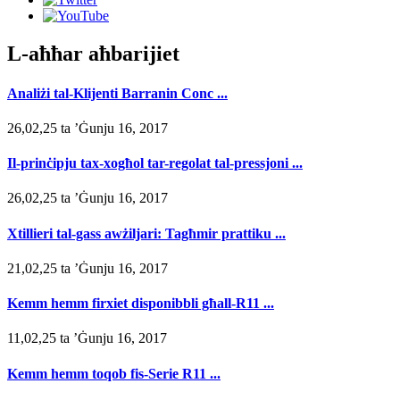
L-aħħar aħbarijiet
Analiżi tal-Klijenti Barranin Conc ...
26,02,25 ta ’Ġunju 16, 2017
Il-prinċipju tax-xogħol tar-regolat tal-pressjoni ...
26,02,25 ta ’Ġunju 16, 2017
Xtillieri tal-gass awżiljari: Tagħmir prattiku ...
21,02,25 ta ’Ġunju 16, 2017
Kemm hemm firxiet disponibbli għall-R11 ...
11,02,25 ta ’Ġunju 16, 2017
Kemm hemm toqob fis-Serie R11 ...