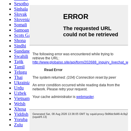
Sesotho
Sinhala
Slovak
Slovenian
Somali
Samoan
Scots Gaelic
Shona
Sindhi
Sundanese
Swahili
Tajik
Tamil
Telugu
Thai
Ukrainian
Urdu
Uzbek
Vietnamese
Welsh
Xhosa
Yiddish
Yoruba
Zulu