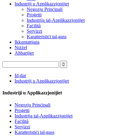
Industriji u Applikazzjonijiet
Negozju Prinċipali
Proġetti
Industrija tal-Applikazzjonijiet
Faċilità
Servizzi
Karatteristiċi tal-gass
Ikkuntattjana
Niżżel
Aħbarijiet
Id-dar
Industriji u Applikazzjonijiet
Industriji u Applikazzjonijiet
Negozju Prinċipali
Proġetti
Industrija tal-Applikazzjonijiet
Faċilità
Servizzi
Karatteristiċi tal-gass