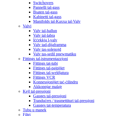
Switchovers
Pannelli tal-gass
Bsaten tal-gass
Kabinetti tal-gass
Manifolds tal-Kaxxa tal-Valv
Valvi
Valv tal-ballun
Valv tal-labra
Iċċekkja l-valv
Valv tad-dijaframma
Valv tas-solenojd
Valv tas-sedil pnewmatiku
Fittings tal-istrumentazzjoni
Fittings tat-tubi
Fittings tal-pajpijiet
Fittings tal-weldjatura
Fittings VCR
Konnessjonijiet taċ-ċilindru
Akkoppjar malajr
Kejl tal-pressjoni
Gauges tal-pressjoni
Tranduċers / trasmettituri tal-pressjoni
Gauges tat-temperatura
Tubu u manek
Filtri