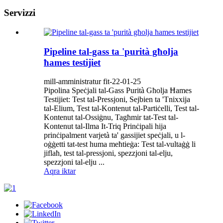
Servizzi
Pipeline tal-gass ta 'purità għolja
ħames testijiet
mill-amministratur fit-22-01-25
Pipolina Speċjali tal-Gass Purità Għolja Ħames
Testijiet: Test tal-Pressjoni, Sejbien ta 'Tnixxija
tal-Elium, Test tal-Kontenut tal-Partiċelli, Test tal-
Kontenut tal-Ossiġnu, Tagħmir tat-Test tal-
Kontenut tal-Ilma It-Triq Prinċipali hija
prinċipalment varjetà ta' gassijiet speċjali, u l-
oġġetti tat-test huma meħtieġa: Test tal-vultaġġ li
jiflaħ, test tal-pressjoni, spezzjoni tal-elju,
spezzjoni tal-elju ...
Aqra iktar