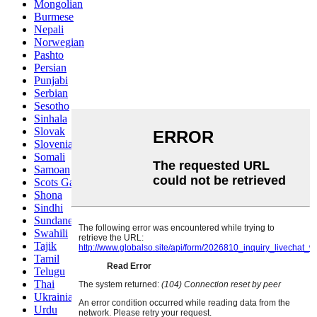
Mongolian
Burmese
Nepali
Norwegian
Pashto
Persian
Punjabi
Serbian
Sesotho
Sinhala
Slovak
Slovenian
Somali
Samoan
Scots Gaelic
Shona
Sindhi
Sundanese
Swahili
Tajik
Tamil
Telugu
Thai
Ukrainian
Urdu