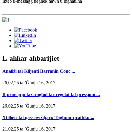
Ikteb il-messaġġ tiegħek hawn u ibgħatilna
L-aħħar aħbarijiet
Analiżi tal-Klijenti Barranin Conc ...
26,02,25 ta ’Ġunju 16, 2017
Il-prinċipju tax-xogħol tar-regolat tal-pressjoni ...
26,02,25 ta ’Ġunju 16, 2017
Xtillieri tal-gass awżiljari: Tagħmir prattiku ...
21,02,25 ta ’Ġunju 16, 2017