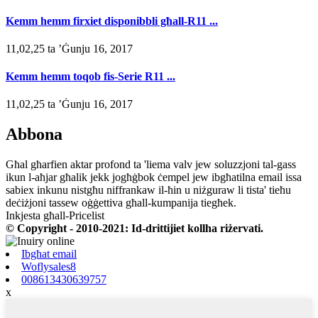
Kemm hemm firxiet disponibbli għall-R11 ...
11,02,25 ta ’Ġunju 16, 2017
Kemm hemm toqob fis-Serie R11 ...
11,02,25 ta ’Ġunju 16, 2017
Abbona
Għal għarfien aktar profond ta 'liema valv jew soluzzjoni tal-gass
ikun l-aħjar għalik jekk jogħġbok ċempel jew ibgħatilna email issa
sabiex inkunu nistgħu niffrankaw il-ħin u niżguraw li tista' tieħu
deċiżjoni tassew oġġettiva għall-kumpanija tiegħek.
Inkjesta għall-Pricelist
© Copyright - 2010-2021: Id-drittijiet kollha riżervati.
Ibgħat email
Woflysales8
008613430639757
x