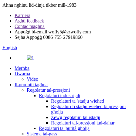
Aħna ngħinu lid-dinja tikber mill-1983
Karriera
Agħti feedback
Contac magħna
Appoġġ bl-email
wofly5@szwofly.com
Sejħa Appoġġ
0086-755-27919860
English
Merħba
Dwarna
Video
Il-prodotti tagħna
Regolatur tal-pressjoni
Regolaturi industrijali
Regolaturi ta 'stadju wieħed
Regolaturi fi stadju wieħed bi pressjoni
għolja
Żewġ regolaturi tal-istadji
Regolaturi tal-pressjoni tad-dahar
Regolaturi ta 'purità għolja
Sistema tal-gass