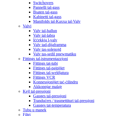
Switchovers
Pannelli tal-gass
Bsaten tal-gass
Kabinetti tal-gass
Manifolds tal-Kaxxa tal-Valv
Valvi
Valv tal-ballun
Valv tal-labra
Iċċekkja l-valv
Valv tad-dijaframma
Valv tas-solenojd
Valv tas-sedil pnewmatiku
Fittings tal-istrumentazzjoni
Fittings tat-tubi
Fittings tal-pajpijiet
Fittings tal-weldjatura
Fittings VCR
Konnessjonijiet taċ-ċilindru
Akkoppjar malajr
Kejl tal-pressjoni
Gauges tal-pressjoni
Tranduċers / trasmettituri tal-pressjoni
Gauges tat-temperatura
Tubu u manek
Filtri