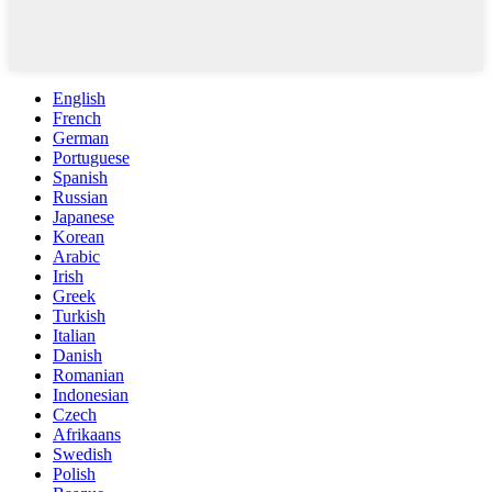
English
French
German
Portuguese
Spanish
Russian
Japanese
Korean
Arabic
Irish
Greek
Turkish
Italian
Danish
Romanian
Indonesian
Czech
Afrikaans
Swedish
Polish