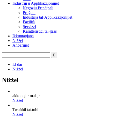
Industriji u Applikazzjonijiet
Negozju Prinċipali
Proġetti
Industrija tal-Applikazzjonijiet
Faċilità
Servizzi
Karatteristiċi tal-gass
Ikkuntattjana
Niżżel
Aħbarijiet
Id-dar
Niżżel
Niżżel
akkoppjar malajr
Niżżel
Twaħħil tat-tubi
Niżżel