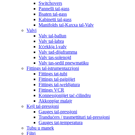
Switchovers
Pannelli tal-gass
Bsaten tal-gass
Kabinetti tal-gass
Manifolds tal-Kaxxa tal-Valv
Valvi
Valv tal-ballun
Valv tal-labra
Iċċekkja l-valv
Valv tad-dijaframma
Valv tas-solenojd
Valv tas-sedil pnewmatiku
Fittings tal-istrumentazzjoni
Fittings tat-tubi
Fittings tal-pajpijiet
Fittings tal-weldjatura
Fittings VCR
Konnessjonijiet taċ-ċilindru
Akkoppjar malajr
Kejl tal-pressjoni
Gauges tal-pressjoni
Tranduċers / trasmettituri tal-pressjoni
Gauges tat-temperatura
Tubu u manek
Filtri