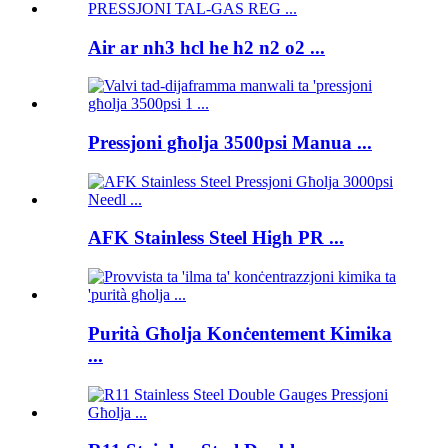
Air ar nh3 hcl he h2 n2 o2 ...
Pressjoni għolja 3500psi Manua ...
AFK Stainless Steel High PR ...
Purità Għolja Konċentement Kimika
...