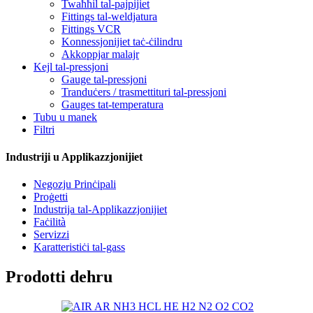
Twaħħil tal-pajpijiet
Fittings tal-weldjatura
Fittings VCR
Konnessjonijiet taċ-ċilindru
Akkoppjar malajr
Kejl tal-pressjoni
Gauge tal-pressjoni
Tranduċers / trasmettituri tal-pressjoni
Gauges tat-temperatura
Tubu u manek
Filtri
Industriji u Applikazzjonijiet
Negozju Prinċipali
Proġetti
Industrija tal-Applikazzjonijiet
Faċilità
Servizzi
Karatteristiċi tal-gass
Prodotti dehru