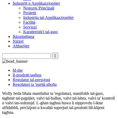
Industriji u Applikazzjonijiet
Negozju Prinċipali
Proġetti
Industrija tal-Applikazzjonijiet
Faċilità
Servizzi
Karatteristiċi tal-gass
Ikkuntattjana
Niżżel
Aħbarijiet
Id-dar
Il-prodotti tagħna
Regolatur tal-pressjoni
Regolaturi ta 'purità għolja
Wofly beda bħala manifattur ta 'regolaturi, manifolds tal-gass,
tagħmir tal-pajpijiet, valvi tal-ballun, valvi tal-labra, valvi ta' kontroll
u valvi tas-solenojd. L-għan tagħna huwa li nipprovdu l-iktar
affidabbli, preċiżjoni u kwalità superjuri tal-prodotti lill-klijent
tagħna.