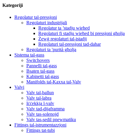
Kategoriji
Regolatur tal-pressjoni
Regolaturi industrijali
Regolatur ta ’stadju wieħed
Regolaturi fi stadju wieħed bi pressjoni għolja
Żewġ regolaturi tal-istadji
Regolaturi tal-pressjoni tad-dahar
Regolaturi ta 'purità għolja
Sistema tal-gass
Switchovers
Pannelli tal-gass
Bsaten tal-gass
Kabinetti tal-gass
Manifolds tal-Kaxxa tal-Valv
Valvi
Valv tal-ballun
Valv tal-labra
Iċċekkja l-valv
Valv tad-dijaframma
Valv tas-solenojd
Valv tas-sedil pnewmatiku
Fittings tal-istrumentazzjoni
Fittings tat-tubi