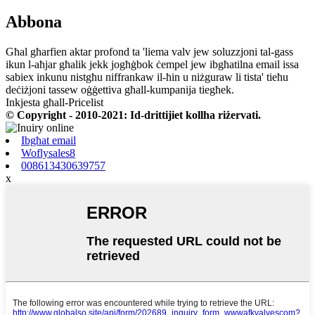
Abbona
Għal għarfien aktar profond ta 'liema valv jew soluzzjoni tal-gass
ikun l-aħjar għalik jekk jogħġbok ċempel jew ibgħatilna email issa
sabiex inkunu nistgħu niffrankaw il-ħin u niżguraw li tista' tieħu
deċiżjoni tassew oġġettiva għall-kumpanija tiegħek.
Inkjesta għall-Pricelist
© Copyright - 2010-2021: Id-drittijiet kollha riżervati.
Ibgħat email
Woflysales8
008613430639757
x